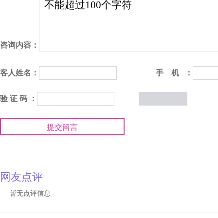
咨询内容：
客人姓名：
手 机 ：
验 证 码 ：
提交留言
网友点评
暂无点评信息