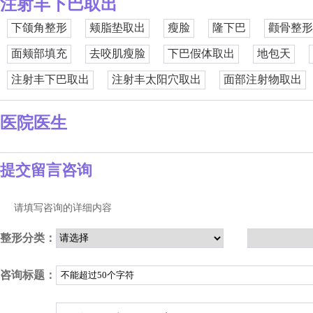
注射丰下巴取出
下颌角整形
颊脂垫取出
瘦脸
隆下巴
颧骨整形
面颊部填充
去咬肌瘦脸
下巴假体取出
地包天
注射丰下巴取出
注射丰太阳穴取出
面部注射物取出
医院医生
提交留言咨询
请填写咨询的详细内容
整形分类：
咨询标题：