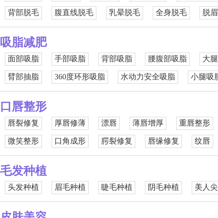
背部脱毛
腹直线脱毛
乳晕脱毛
全身脱毛
脱眉
吸脂减肥
面部吸脂
手部吸脂
背部吸脂
腰腹部吸脂
大腿
臂部抽脂
360度环形吸脂
水动力安全吸脂
小腿吸
口唇整形
唇裂修复
厚唇修薄
漂唇
薄唇增厚
重唇整形
微笑整形
口角成形
腭裂修复
唇缘修复
纹唇
毛发种植
头发种植
眉毛种植
睫毛种植
阴毛种植
美人尖
皮肤美容