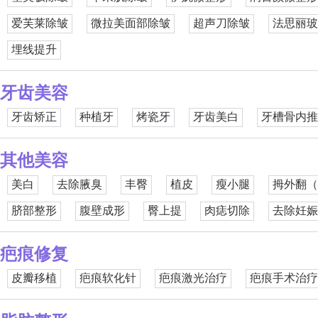
爱芙莱除皱
微拉美面部除皱
超声刀除皱
法思丽玻
埋线提升
牙齿美容
牙齿矫正
种植牙
烤瓷牙
牙齿美白
牙槽骨内推
其他美容
美白
去除腋臭
丰臀
植皮
瘦小腿
拇外翻（
脐部整形
腹壁成形
臀上提
肉痣切除
去除妊娠
疤痕修复
皮瓣移植
疤痕软化针
疤痕激光治疗
疤痕手术治疗