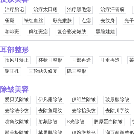
治疗胎记
治疗太田痣
治疗黑毛痣
治疗汗管瘤
雀斑
祛红血丝
彩光嫩肤
点痣
去纹身
光子
咖啡斑
鲜红斑痣
复合彩光嫩肤
黑脸娃娃
耳部整形
招风耳矫正
杯状耳整形
耳部再造
耳垂再造
菜
穿耳孔
耳轮缺失修复
隐耳整形
除皱美容
爱贝芙除皱
伊凡露除皱
伊维兰除皱
玻尿酸除皱
去除法令纹
去除鱼尾纹
去除抬头纹
去除川字纹
嘴角纹除皱
射频除皱
E光除皱
胶原蛋白除皱
塑美极除皱
苹果肌除皱
伊婉微整形
润百颜微整形