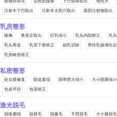
面颊部填充
去咬肌瘦脸
下巴假体取出
地包天
注射丰下巴取出
注射丰太阳穴取出
面部注射物取出
乳房整形
隆胸
奥美定取出
巨乳缩小
乳头内陷矫正
乳头
乳头再造
乳房下垂矫正
副乳切除
男性乳腺增生症
乳房畸形矫正
私密整形
处女膜修复
阴道紧缩
阴蒂肥大缩小
大小阴唇缩小
包皮环切
包茎矫正
激光脱毛
脱络腮胡
脱唇毛
脱腋毛
手臂脱毛
大小腿脱毛