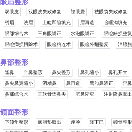
眼眉整形
双眼皮
双眼皮失败修复
祛眼袋
祛眼袋失败修复
绣眉
洗眉
上睑凹陷填充
眉再造
睑眶沟填充
眼部综合术
三角眼矫正
水泡眼矫正
眼睑缺损整复
眼睑病损切除术
眼睑粘连术
眼睑外翻整复
泪腺脱
鼻部整形
隆鼻
全鼻整形
鼻尖整形
鼻孔缩小
鼻孔开大
鼻尖鼻翼缩小
酒糟鼻
鼻再造
鹰勾鼻矫正
歪鼻
鼻部综合术
耳软骨垫鼻尖
宽鼻缩窄
注射隆鼻取出
颌面整形
下颌角整形
颊脂垫取出
瘦脸
隆下巴
颧骨整形