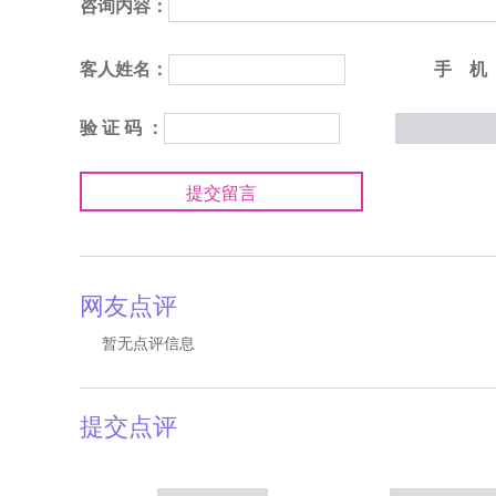
咨询内容：
客人姓名：
手 机
验 证 码 ：
提交留言
网友点评
暂无点评信息
提交点评