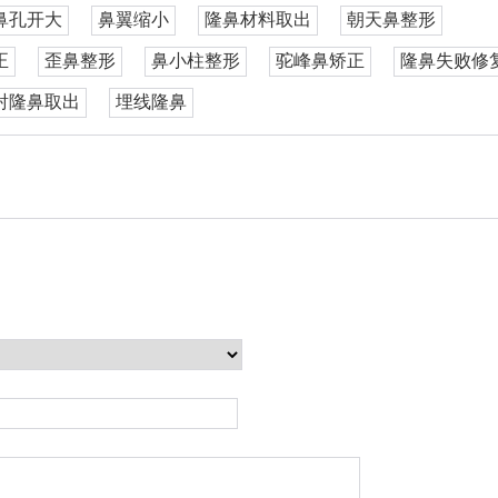
鼻孔开大
鼻翼缩小
隆鼻材料取出
朝天鼻整形
正
歪鼻整形
鼻小柱整形
驼峰鼻矫正
隆鼻失败修
射隆鼻取出
埋线隆鼻