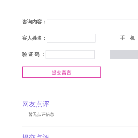
咨询内容：
客人姓名：
手 机
验 证 码 ：
提交留言
网友点评
暂无点评信息
提交点评