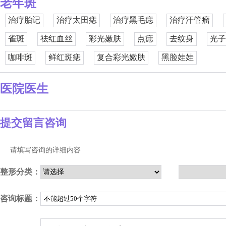
老年斑
治疗胎记
治疗太田痣
治疗黑毛痣
治疗汗管瘤
雀斑
祛红血丝
彩光嫩肤
点痣
去纹身
光子
咖啡斑
鲜红斑痣
复合彩光嫩肤
黑脸娃娃
医院医生
提交留言咨询
请填写咨询的详细内容
整形分类：
咨询标题：