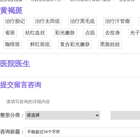
黄褐斑
治疗胎记
治疗太田痣
治疗黑毛痣
治疗汗管瘤
雀斑
祛红血丝
彩光嫩肤
点痣
去纹身
光子
咖啡斑
鲜红斑痣
复合彩光嫩肤
黑脸娃娃
医院医生
提交留言咨询
请填写咨询的详细内容
整形分类：
咨询标题：