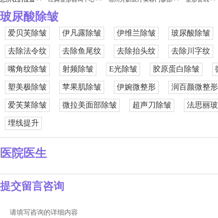
玻尿酸除皱
爱贝芙除皱
伊凡露除皱
伊维兰除皱
玻尿酸除皱
去除法令纹
去除鱼尾纹
去除抬头纹
去除川字纹
嘴角纹除皱
射频除皱
E光除皱
胶原蛋白除皱
塑美极除皱
苹果肌除皱
伊婉微整形
润百颜微整形
爱芙莱除皱
微拉美面部除皱
超声刀除皱
法思丽玻
埋线提升
医院医生
提交留言咨询
请填写咨询的详细内容