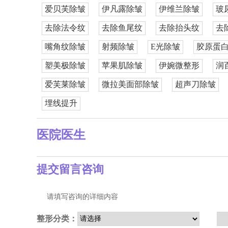
爱贝芙除皱
伊凡露除皱
伊维兰除皱
玻
去除法令纹
去除鱼尾纹
去除抬头纹
去
嘴角纹除皱
射频除皱
E光除皱
胶原蛋
塑美极除皱
苹果肌除皱
伊婉微整形
润
爱芙莱除皱
微拉美面部除皱
超声刀除皱
埋线提升
医院医生
提交留言咨询
请填写咨询的详细内容
整形分类：