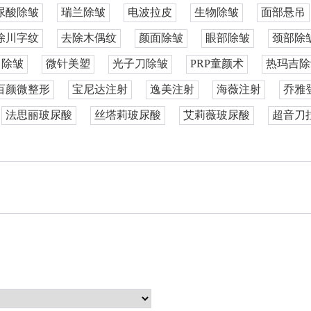
尿酸除皱
瑞兰除皱
电波拉皮
生物除皱
面部悬吊
除川字纹
去除木偶纹
颜面除皱
眼部除皱
颈部除
白除皱
微针美塑
光子刀除皱
PRP童颜术
热玛吉除
百颜微整形
宝尼达注射
逸美注射
海薇注射
乔雅
法思丽玻尿酸
丝塔莉玻尿酸
艾莉薇玻尿酸
超音刀